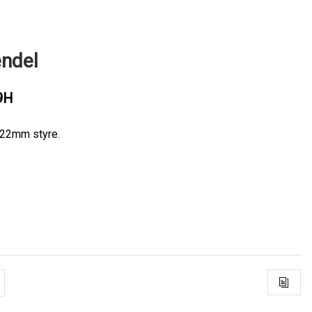
endel
9H
l 22mm styre.