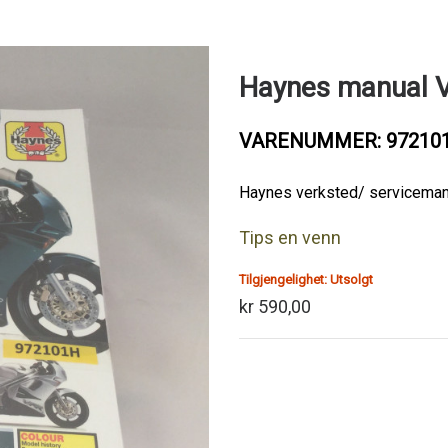
Haynes manual 
VARENUMMER: 97210
Haynes verksted/ servicema
Tips en venn
Tilgjengelighet:
Utsolgt
kr 590,00