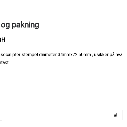
 og pakning
3H
msecalipter stempel diameter 34mmx22,50mm , usikker på hva
ntakt