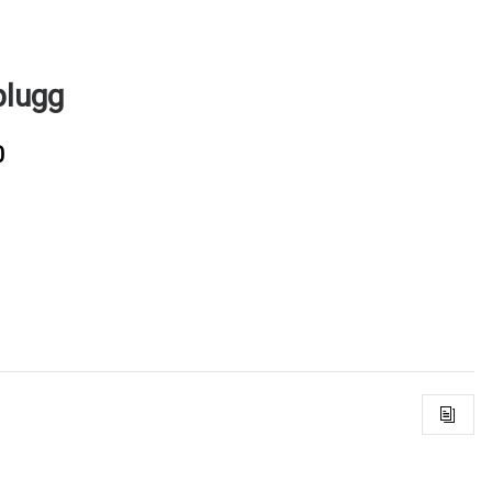
lugg
0