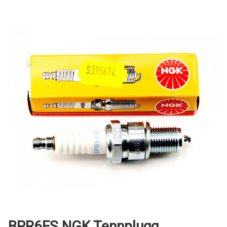
BPR6ES NGK Tennplugg