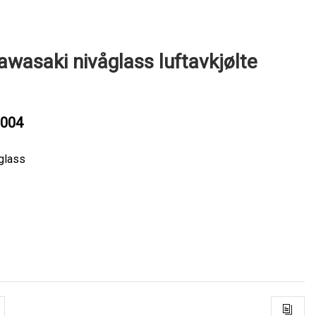
awasaki nivåglass luftavkjølte
004
glass