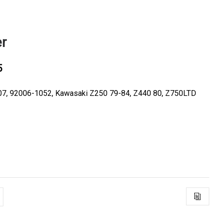
er
5
07, 92006-1052, Kawasaki Z250 79-84, Z440 80, Z750LTD