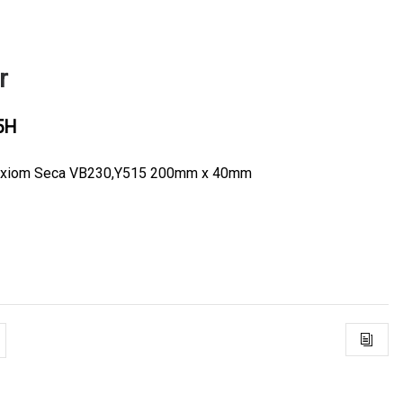
r
5H
axiom Seca VB230,Y515 200mm x 40mm