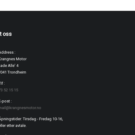
t oss
Address :
Krangnes Motor
ade Alle' 4
7041 Trondheim
lf :
73 52 15 15
E-post :
mail@krangnesmotor.no
Åpningstider: Tirsdag - Fredag 10-16,
ller etter avtale.