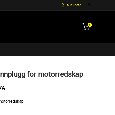
Min Konto
0
nplugg for motorredskap
7A
motorredskap