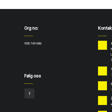
Org no:
Kontak
958 749 686
L
T
Følg oss
e