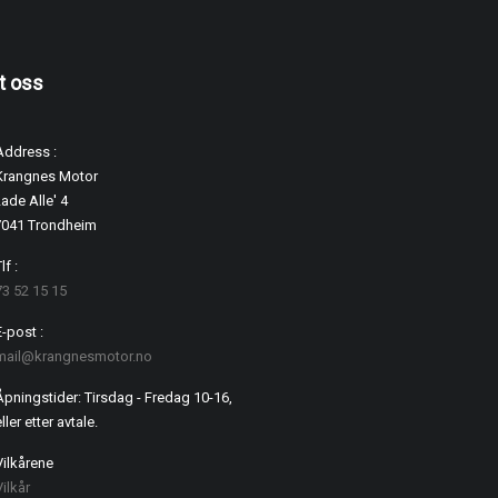
t oss
Address :
Krangnes Motor
ade Alle' 4
7041 Trondheim
lf :
73 52 15 15
E-post :
mail@krangnesmotor.no
Åpningstider: Tirsdag - Fredag 10-16,
ller etter avtale.
Vilkårene
Vilkår