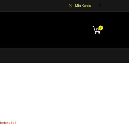
Min Konto
0
toriske felt