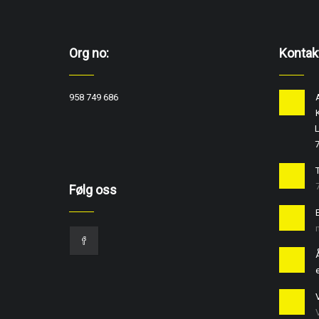
Org no:
Kontak
958 749 686
L
T
Følg oss
e