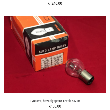
kr 240,00
Lyspære, hovedlyspære 12volt 45/40
kr 50,00