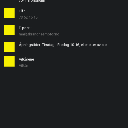
7041 Trondheim
Tlf :
73 52 15 15
E-post :
mail@krangnesmotor.no
Åpningstider: Tirsdag - Fredag 10-16, eller etter avtale.
Vilkårene
Vilkår