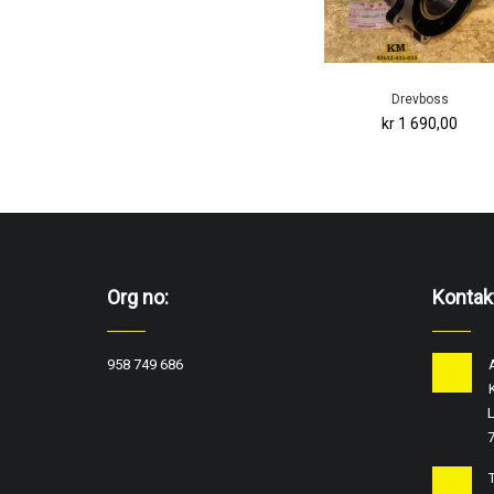
Drevboss
kr 1 690,00
Org no:
Kontak
958 749 686
L
T