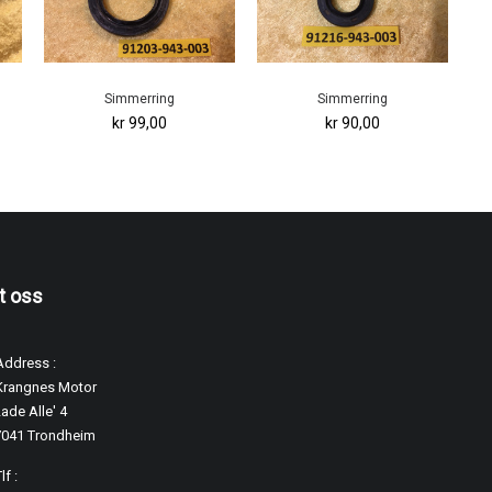
Simmerring
Simmerring
kr 99,00
kr 90,00
t oss
Address :
Krangnes Motor
ade Alle' 4
7041 Trondheim
lf :