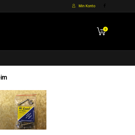
Min Konto
0
eim