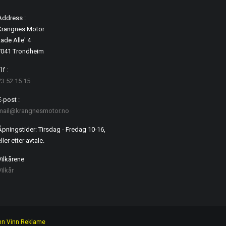
Address :
Krangnes Motor
ade Alle' 4
7041 Trondheim
lf :
73 52 15 15
E-post :
mail@krangnesmotor.no
Åpningstider: Tirsdag - Fredag 10-16,
ller etter avtale.
Vilkårene
Vilkår
nn Vinn Reklame