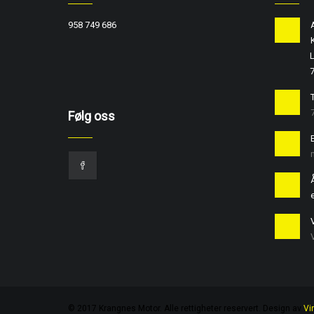
958 749 686
L
T
Følg oss
e
© 2017 Krangnes Motor. Alle rettigheter reservert. Design av
Vi