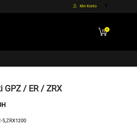
Min Konto
0
i GPZ / ER / ZRX
0H
R-5,ZRX1200