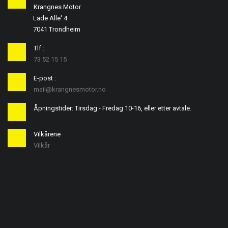
Krangnes Motor
Lade Alle' 4
7041 Trondheim
Tlf :
73 52 15 15
E-post :
mail@krangnesmotor.no
Åpningstider: Tirsdag - Fredag 10-16, eller etter avtale.
Vilkårene
Vilkår