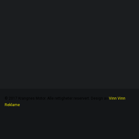
© 2017 Krangnes Motor. Alle rettigheter reservert. Design av
Vinn Vinn
Reklame