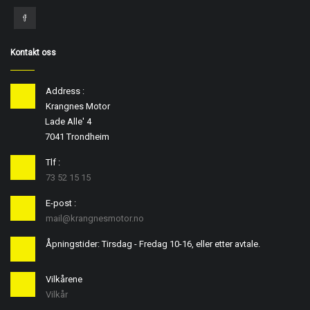
Kontakt oss
Address :
Krangnes Motor
Lade Alle' 4
7041 Trondheim
Tlf :
73 52 15 15
E-post :
mail@krangnesmotor.no
Åpningstider: Tirsdag - Fredag 10-16, eller etter avtale.
Vilkårene
Vilkår