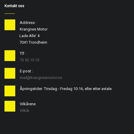
Kontakt oss
Address :
Krangnes Motor
Lade Alle' 4
7041 Trondheim
Tlf :
73 52 15 15
E-post :
mail@krangnesmotor.no
Åpningstider: Tirsdag - Fredag 10-16, eller etter avtale.
Vilkårene
Vilkår