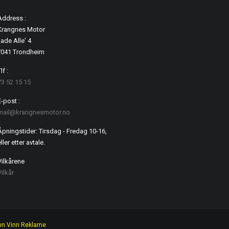
Address :
Krangnes Motor
ade Alle' 4
7041 Trondheim
lf :
73 52 15 15
E-post :
mail@krangnesmotor.no
Åpningstider: Tirsdag - Fredag 10-16,
ller etter avtale.
Vilkårene
Vilkår
nn Vinn Reklame