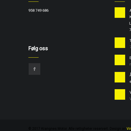
958 749 686
L
T
Følg oss
e
© 2017 Krangnes Motor. Alle rettigheter reservert. Design av
Vi