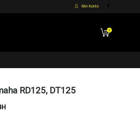
Min Konto
0
amaha RD125, DT125
8H