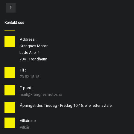
Kontakt oss
Address :
Krangnes Motor
Lade Alle' 4
7041 Trondheim
Tlf :
73 52 15 15
E-post :
mail@krangnesmotor.no
Åpningstider: Tirsdag - Fredag 10-16, eller etter avtale.
Vilkårene
Vilkår