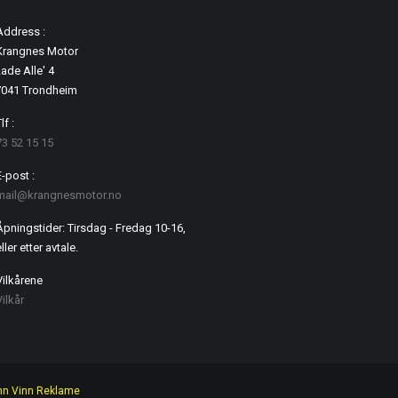
Address :
Krangnes Motor
ade Alle' 4
7041 Trondheim
lf :
73 52 15 15
E-post :
mail@krangnesmotor.no
Åpningstider: Tirsdag - Fredag 10-16,
ller etter avtale.
Vilkårene
Vilkår
nn Vinn Reklame