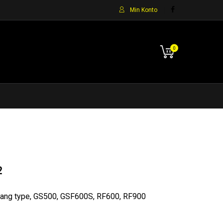
Min Konto
0
2
 lang type, GS500, GSF600S, RF600, RF900