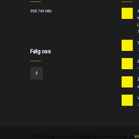
958 749 686
L
T
Følg oss
e
© 2017 Krangnes Motor. Alle rettigheter reservert. Design av
Vi