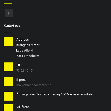
Kontakt oss
Address :
Krangnes Motor
Lade Alle' 4
7041 Trondheim
Tlf :
73 52 15 15
E-post :
mail@krangnesmotor.no
Åpningstider: Tirsdag - Fredag 10-16, eller etter avtale.
Vilkårene