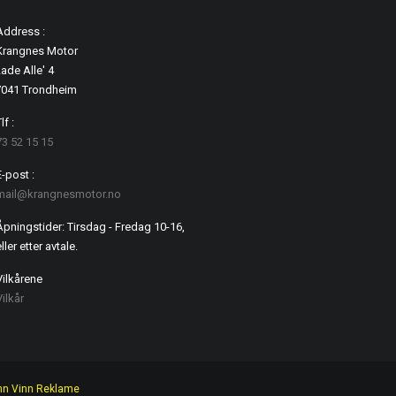
Address :
Krangnes Motor
ade Alle' 4
7041 Trondheim
lf :
73 52 15 15
E-post :
mail@krangnesmotor.no
Åpningstider: Tirsdag - Fredag 10-16,
ller etter avtale.
Vilkårene
Vilkår
nn Vinn Reklame