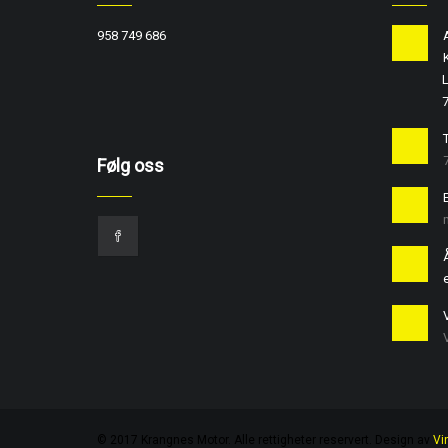
958 749 686
L
T
Følg oss
e
© 2017 Krangnes Motor. Alle rettigheter reservert. Design av
Vi