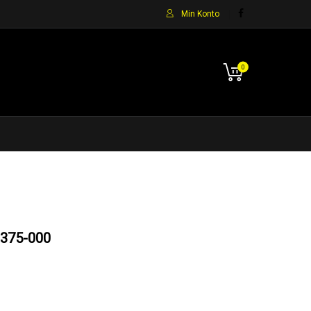
Min Konto
0
375-000