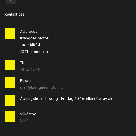
Kontakt oss
Address :
Krangnes Motor
Lade Alle' 4
7041 Trondheim
Tlf :
73 52 15 15
E-post :
mail@krangnesmotor.no
Åpningstider: Tirsdag - Fredag 10-16, eller etter avtale.
Vilkårene
Vilkår