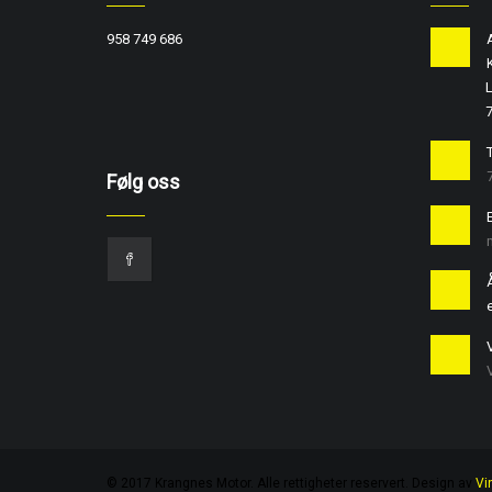
958 749 686
L
T
Følg oss
e
© 2017 Krangnes Motor. Alle rettigheter reservert. Design av
Vi