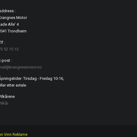
Address :
Krangnes Motor
ade Alle' 4
7041 Trondheim
lf :
73 52 15 15
E-post :
mail@krangnesmotor.no
Åpningstider: Tirsdag - Fredag 10-16,
ller etter avtale.
Vilkårene
Vilkår
nn Vinn Reklame