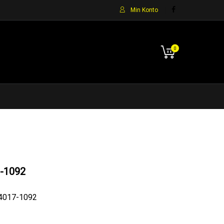
Min Konto
0
-1092
54017-1092