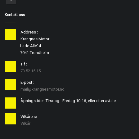
Kontakt oss
Address :
Krangnes Motor
Lade Alle' 4
7041 Trondheim
Tlf :
73 52 15 15
E-post :
mail@krangnesmotor.no
Åpningstider: Tirsdag - Fredag 10-16, eller etter avtale.
Vilkårene
Vilkår