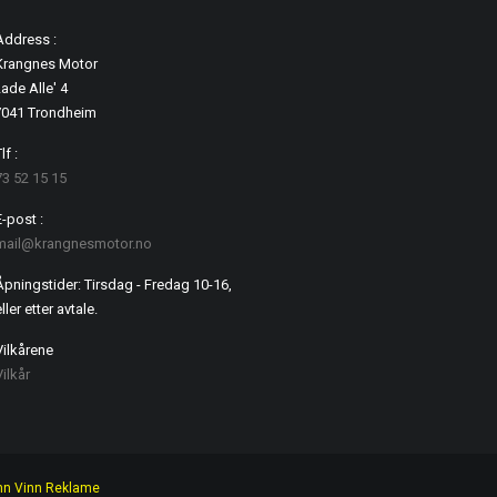
Address :
Krangnes Motor
ade Alle' 4
7041 Trondheim
lf :
73 52 15 15
E-post :
mail@krangnesmotor.no
Åpningstider: Tirsdag - Fredag 10-16,
ller etter avtale.
Vilkårene
Vilkår
nn Vinn Reklame