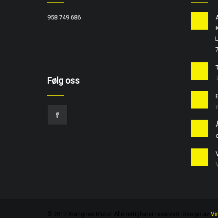
958 749 686
L
T
Følg oss
e
© 2017 Krangnes Motor. Alle rettigheter reservert. Design av
Vi