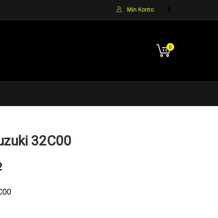
Min Konto
0
uzuki 32C00
2
C00