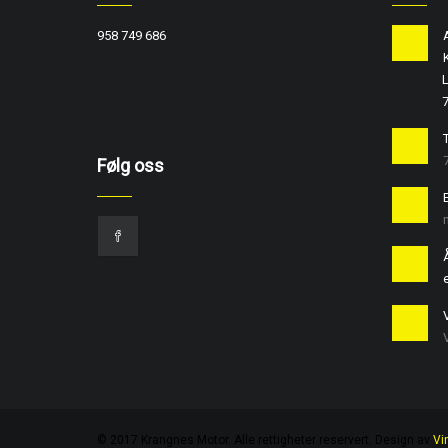
958 749 686
L
T
Følg oss
e
© 2017 Krangnes Motor. Alle rettigheter reservert. Design av
Vi