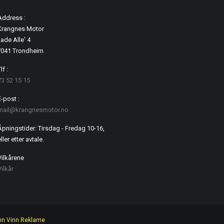
Address :
Krangnes Motor
ade Alle' 4
7041 Trondheim
lf :
73 52 15 15
E-post :
mail@krangnesmotor.no
Åpningstider: Tirsdag - Fredag 10-16,
ller etter avtale.
Vilkårene
Vilkår
nn Vinn Reklame