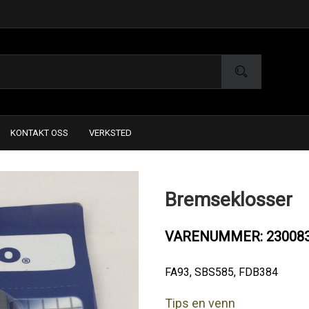
KONTAKT OSS
VERKSTED
Bremseklosser
VARENUMMER: 23008
FA93, SBS585, FDB384
Tips en venn