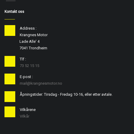
Kontakt oss
Address :
Krangnes Motor
Lade Alle' 4
7041 Trondheim
Tlf :
73 52 15 15
E-post :
mail@krangnesmotor.no
Åpningstider: Tirsdag - Fredag 10-16, eller etter avtale.
Vilkårene
Vilkår