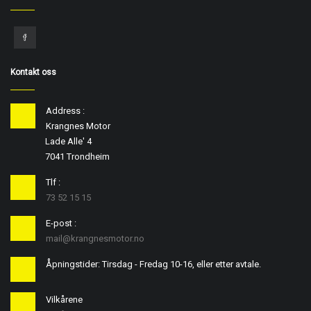
Kontakt oss
Address :
Krangnes Motor
Lade Alle' 4
7041 Trondheim
Tlf :
73 52 15 15
E-post :
mail@krangnesmotor.no
Åpningstider: Tirsdag - Fredag 10-16, eller etter avtale.
Vilkårene