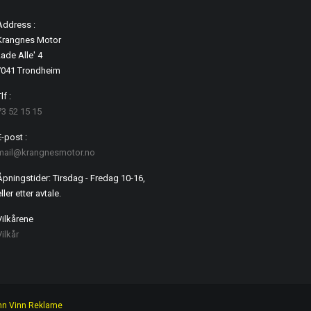
Address :
Krangnes Motor
ade Alle' 4
7041 Trondheim
lf :
73 52 15 15
E-post :
mail@krangnesmotor.no
Åpningstider: Tirsdag - Fredag 10-16,
ller etter avtale.
Vilkårene
Vilkår
nn Vinn Reklame