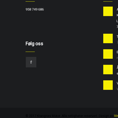
958 749 686
L
T
Følg oss
e
© 2017 Krangnes Motor. Alle rettigheter reservert. Design av
Vi