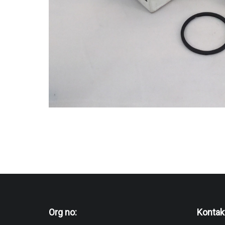
Org no:
Kontak