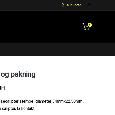
Min Konto
0
 og pakning
3H
emsecalipter stempel diameter 34mmx22,50mm ,
calipter, ta kontakt