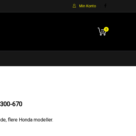
Min Konto
0
300-670
ide, flere Honda modeller.