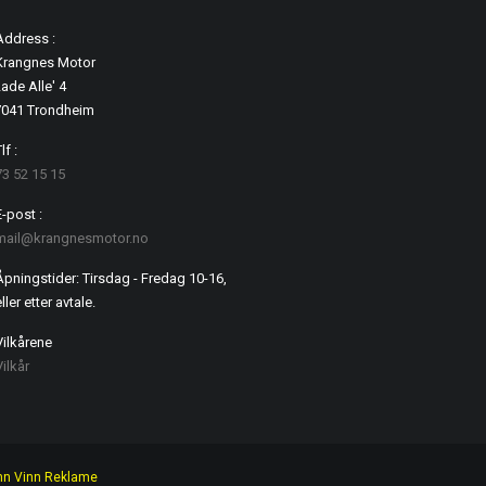
Address :
Krangnes Motor
ade Alle' 4
7041 Trondheim
lf :
73 52 15 15
E-post :
mail@krangnesmotor.no
Åpningstider: Tirsdag - Fredag 10-16,
ller etter avtale.
Vilkårene
Vilkår
nn Vinn Reklame