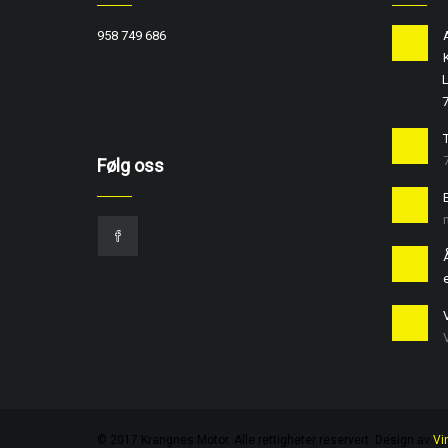
958 749 686
L
T
Følg oss
e
© 2017 Krangnes Motor. Alle rettigheter reservert. Design av
Vi