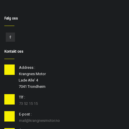
Følg oss
Kontakt oss
Address :
Krangnes Motor
Lade Alle' 4
7041 Trondheim
Tlf :
73 52 15 15
E-post :
mail@krangnesmotor.no