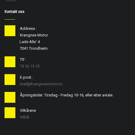
Kontakt oss
Address :
Krangnes Motor
Lade Alle' 4
7041 Trondheim
Tlf :
73 52 15 15
E-post :
mail@krangnesmotor.no
Åpningstider: Tirsdag - Fredag 10-16, eller etter avtale.
Vilkårene
Vilkår