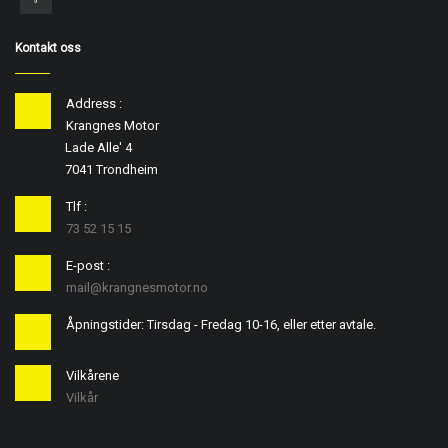
Kontakt oss
Address :
Krangnes Motor
Lade Alle' 4
7041 Trondheim
Tlf :
73 52 15 15
E-post :
mail@krangnesmotor.no
Åpningstider: Tirsdag - Fredag 10-16, eller etter avtale.
Vilkårene
Vilkår