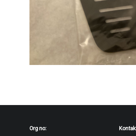
Org no:
Kontak