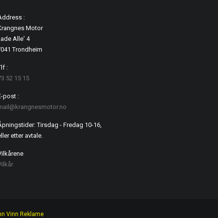
Address :
Krangnes Motor
ade Alle' 4
7041 Trondheim
lf :
73 52 15 15
E-post :
mail@krangnesmotor.no
Åpningstider: Tirsdag - Fredag 10-16,
ller etter avtale.
Vilkårene
Vilkår
nn Vinn Reklame