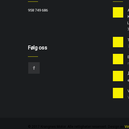
958 749 686
L
T
Følg oss
e
© 2017 Krangnes Motor. Alle rettigheter reservert. Design av
Vi