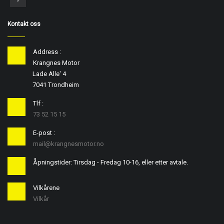
Kontakt oss
Address :
Krangnes Motor
Lade Alle' 4
7041 Trondheim
Tlf :
73 52 15 15
E-post :
mail@krangnesmotor.no
Åpningstider: Tirsdag - Fredag 10-16, eller etter avtale.
Vilkårene
Vilkår