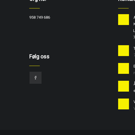
958 749 686
L
T
Følg oss
e