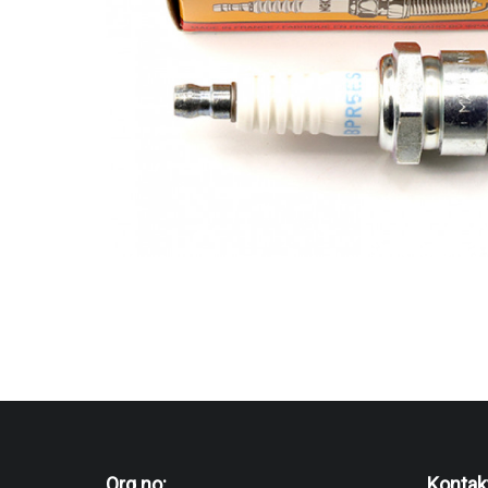
Org no:
Kontak