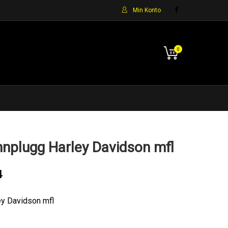
Min Konto
0
plugg Harley Davidson mfl
4
y Davidson mfl