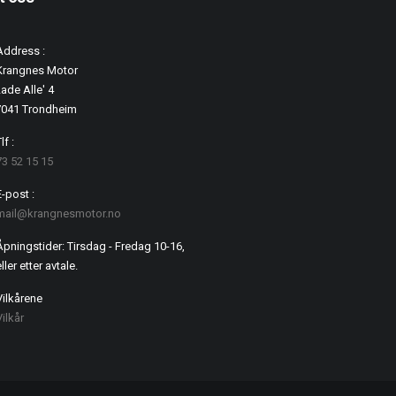
Address :
Krangnes Motor
ade Alle' 4
7041 Trondheim
lf :
73 52 15 15
E-post :
mail@krangnesmotor.no
Åpningstider: Tirsdag - Fredag 10-16,
ller etter avtale.
Vilkårene
Vilkår