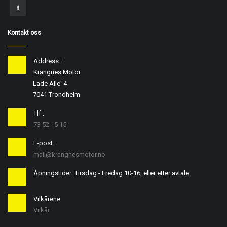
Kontakt oss
Address :
Krangnes Motor
Lade Alle' 4
7041 Trondheim
Tlf :
73 52 15 15
E-post :
mail@krangnesmotor.no
Åpningstider: Tirsdag - Fredag 10-16, eller etter avtale.
Vilkårene
Vilkår