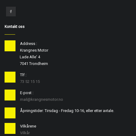
Kontakt oss
Address :
Krangnes Motor
Lade Alle' 4
7041 Trondheim
Tlf :
73 52 15 15
E-post :
mail@krangnesmotor.no
Åpningstider: Tirsdag - Fredag 10-16, eller etter avtale.
Vilkårene
Vilkår