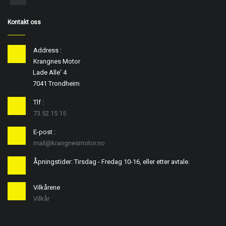
Kontakt oss
Address :
Krangnes Motor
Lade Alle' 4
7041 Trondheim
Tlf :
73 52 15 15
E-post :
mail@krangnesmotor.no
Åpningstider: Tirsdag - Fredag 10-16, eller etter avtale.
Vilkårene
Vilkår