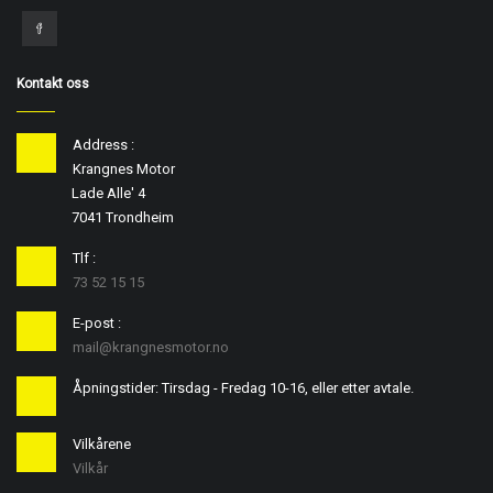
Kontakt oss
Address :
Krangnes Motor
Lade Alle' 4
7041 Trondheim
Tlf :
73 52 15 15
E-post :
mail@krangnesmotor.no
Åpningstider: Tirsdag - Fredag 10-16, eller etter avtale.
Vilkårene
Vilkår