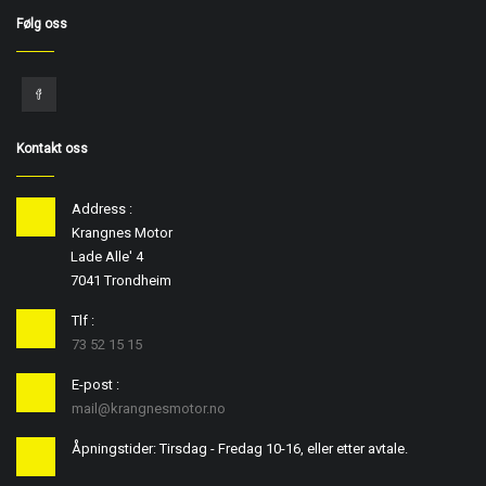
Følg oss
Kontakt oss
Address :
Krangnes Motor
Lade Alle' 4
7041 Trondheim
Tlf :
73 52 15 15
E-post :
mail@krangnesmotor.no
Åpningstider: Tirsdag - Fredag 10-16, eller etter avtale.