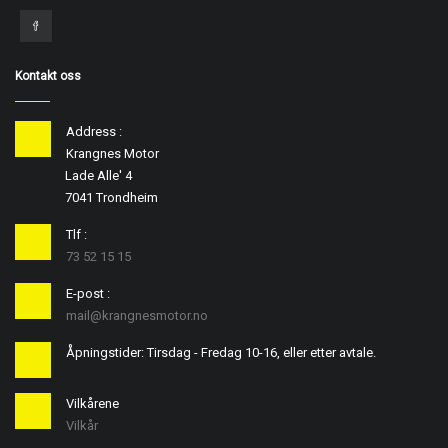
Kontakt oss
Address :
Krangnes Motor
Lade Alle' 4
7041 Trondheim
Tlf :
73 52 15 15
E-post :
mail@krangnesmotor.no
Åpningstider: Tirsdag - Fredag 10-16, eller etter avtale.
Vilkårene
Vilkår