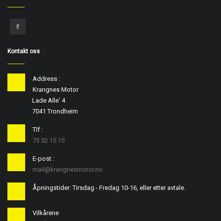
Kontakt oss
Address :
Krangnes Motor
Lade Alle' 4
7041 Trondheim
Tlf :
73 52 15 15
E-post :
mail@krangnesmotor.no
Åpningstider: Tirsdag - Fredag 10-16, eller etter avtale.
Vilkårene