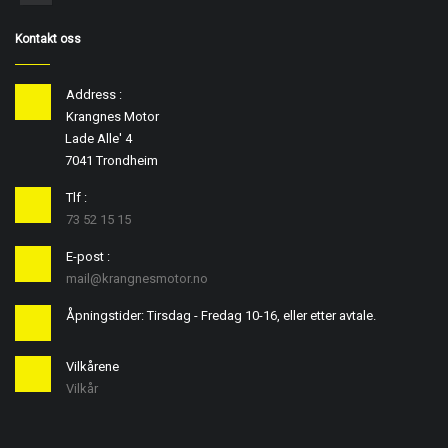
Kontakt oss
Address :
Krangnes Motor
Lade Alle' 4
7041 Trondheim
Tlf :
73 52 15 15
E-post :
mail@krangnesmotor.no
Åpningstider: Tirsdag - Fredag 10-16, eller etter avtale.
Vilkårene
Vilkår