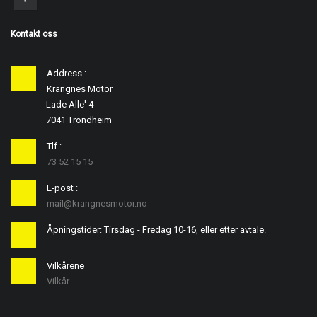
Kontakt oss
Address :
Krangnes Motor
Lade Alle' 4
7041 Trondheim
Tlf :
73 52 15 15
E-post :
mail@krangnesmotor.no
Åpningstider: Tirsdag - Fredag 10-16, eller etter avtale.
Vilkårene
Vilkår