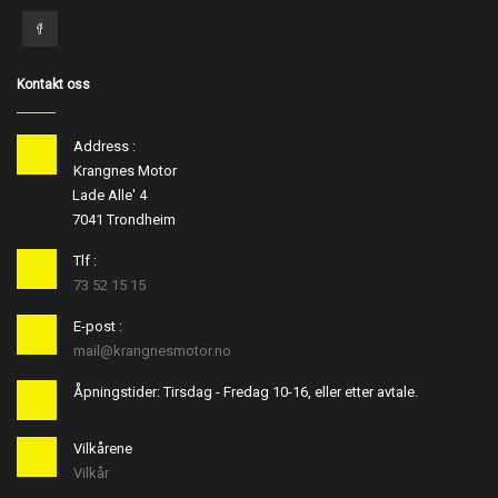
Kontakt oss
Address :
Krangnes Motor
Lade Alle' 4
7041 Trondheim
Tlf :
73 52 15 15
E-post :
mail@krangnesmotor.no
Åpningstider: Tirsdag - Fredag 10-16, eller etter avtale.
Vilkårene
Vilkår