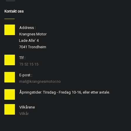
Kontakt oss
Address :
Krangnes Motor
Lade Alle' 4
7041 Trondheim
Tlf :
73 52 15 15
E-post :
mail@krangnesmotor.no
Åpningstider: Tirsdag - Fredag 10-16, eller etter avtale.
Vilkårene
Vilkår