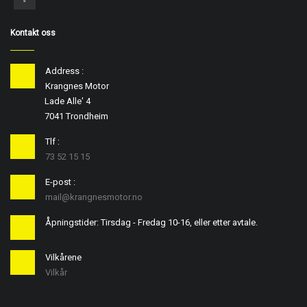
Kontakt oss
Address :
Krangnes Motor
Lade Alle' 4
7041 Trondheim
Tlf :
73 52 15 15
E-post :
mail@krangnesmotor.no
Åpningstider: Tirsdag - Fredag 10-16, eller etter avtale.
Vilkårene
Vilkår