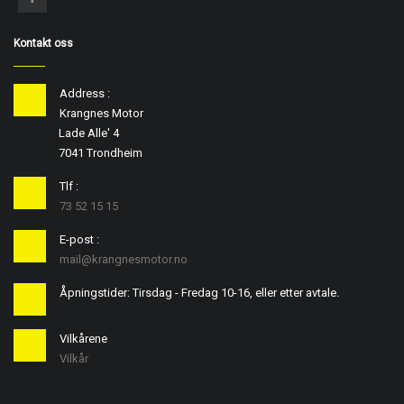
Kontakt oss
Address :
Krangnes Motor
Lade Alle' 4
7041 Trondheim
Tlf :
73 52 15 15
E-post :
mail@krangnesmotor.no
Åpningstider: Tirsdag - Fredag 10-16, eller etter avtale.
Vilkårene
Vilkår